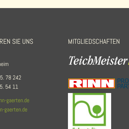
REN SIE UNS
MITGLIEDSCHAFTEN
heim
5. 78 242
5. 54 11
n-gaerten.de
-gaerten.de